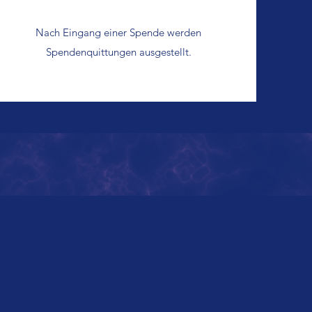
Nach Eingang einer Spende werden
Spendenquittungen ausgestellt.